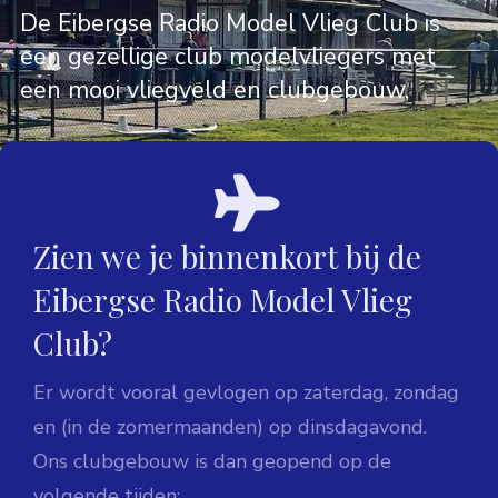
De Eibergse Radio Model Vlieg Club is
een gezellige club modelvliegers met
een mooi vliegveld en clubgebouw.
Zien we je binnenkort bij de
Eibergse Radio Model Vlieg
Club?
Er wordt vooral gevlogen op zaterdag, zondag
en (in de zomermaanden) op dinsdagavond.
Ons clubgebouw is dan geopend op de
volgende tijden: