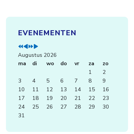
V
V
V
V
o
o
o
o
EVENEMENTEN
r
r
l
l
i
i
g
g
g
g
e
e
Augustus 2026
J
e
n
n
ma
di
wo
do
vr
za
zo
a
M
d
d
1
2
a
a
J
e
3
4
5
6
7
8
9
r
a
a
M
10
11
12
13
14
15
16
n
a
a
17
18
19
20
21
22
23
d
r
a
n
24
25
26
27
28
29
30
d
31